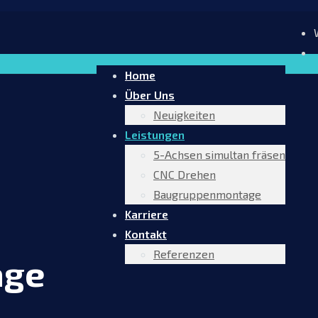
Home
Über Uns
Neuigkeiten
Leistungen
5-Achsen simultan fräsen
CNC Drehen
Baugruppenmontage
Karriere
Kontakt
Referenzen
age