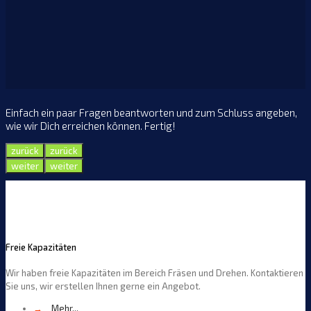
Einfach ein paar Fragen beantworten und zum Schluss angeben,
wie wir Dich erreichen können. Fertig!
zurück
zurück
weiter
weiter
Freie Kapazitäten
Wir haben freie Kapazitäten im Bereich Fräsen und Drehen. Kontaktieren
Sie uns, wir erstellen Ihnen gerne ein Angebot.
→
Mehr...